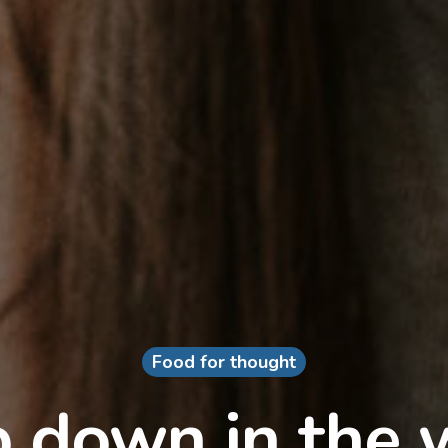
Food for thought
 down in the 