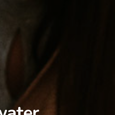
Endereço:
Rua Flórida, 1758 – Brookl
São Paulo – SP
water
Email:
exakta@exakta.com.br