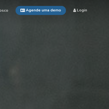
Agende uma demo
Login
osco