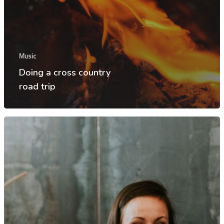
Inicio
Music
Serviços
Doing a cross country
Sobre
road trip
Fale conosco
Agende uma d
Login
Endereço:
Rua Flórida, 1
Brooklin – São Paulo – 